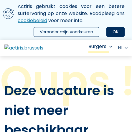
Aller au contenu principal
We gebruiken cookies
Actiris gebruikt cookies voor een betere
ermer le menu
surfervaring op onze website. Raadpleeg ons
cookiebeleid
voor meer info.
Verander mijn voorkeuren
OK
Burgers
Nl
Deze vacature is
niet meer
beschikbaar.