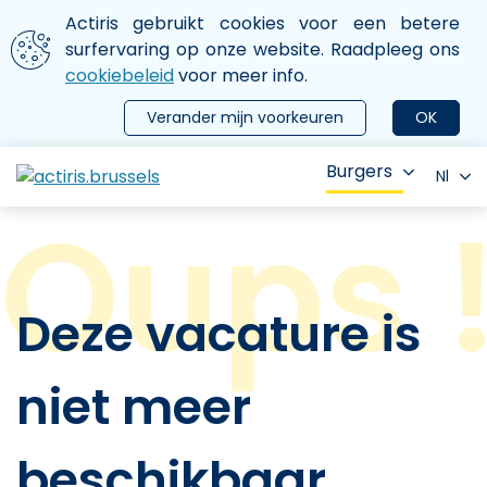
Aller au contenu principal
We gebruiken cookies
Actiris gebruikt cookies voor een betere
ermer le menu
surfervaring op onze website. Raadpleeg ons
cookiebeleid
voor meer info.
Verander mijn voorkeuren
OK
Burgers
Nl
Deze vacature is
niet meer
beschikbaar.