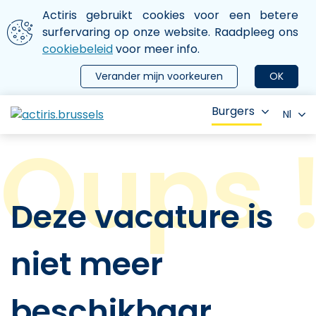
Aller au contenu principal
We gebruiken cookies
Actiris gebruikt cookies voor een betere
ermer le menu
surfervaring op onze website. Raadpleeg ons
cookiebeleid
voor meer info.
Verander mijn voorkeuren
OK
Burgers
Nl
Deze vacature is
niet meer
beschikbaar.