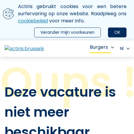
Aller au contenu principal
We gebruiken cookies
Actiris gebruikt cookies voor een betere
ermer le menu
surfervaring op onze website. Raadpleeg ons
cookiebeleid
voor meer info.
Verander mijn voorkeuren
OK
Burgers
Nl
Deze vacature is
niet meer
beschikbaar.