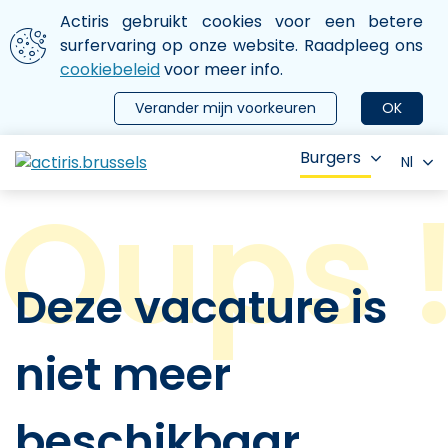
Aller au contenu principal
We gebruiken cookies
Actiris gebruikt cookies voor een betere
ermer le menu
surfervaring op onze website. Raadpleeg ons
cookiebeleid
voor meer info.
Verander mijn voorkeuren
OK
Burgers
Nl
Deze vacature is
niet meer
beschikbaar.