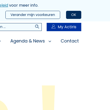
leid
voor meer info.
Verander mijn voorkeuren
OK
Zoeken
My Actiris
n
Agenda & News
Contact