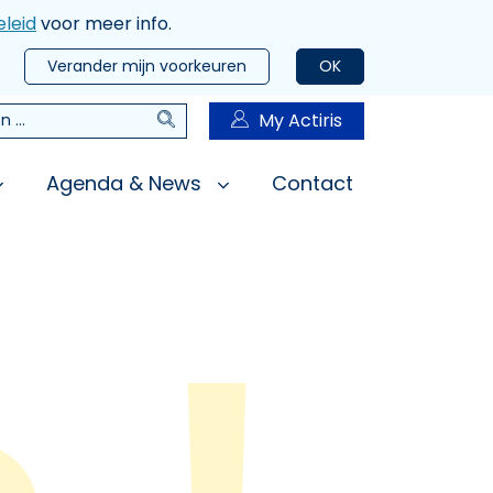
leid
voor meer info.
Verander mijn voorkeuren
OK
Zoeken
My Actiris
n
Agenda & News
Contact