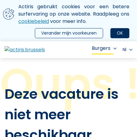
Aller au contenu principal
We gebruiken cookies
Actiris gebruikt cookies voor een betere
ermer le menu
surfervaring op onze website. Raadpleeg ons
cookiebeleid
voor meer info.
Verander mijn voorkeuren
OK
Burgers
Nl
Deze vacature is
niet meer
beschikbaar.