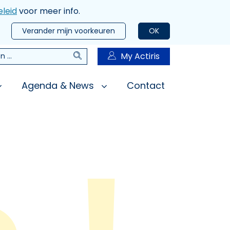
leid
voor meer info.
Verander mijn voorkeuren
OK
Zoeken
My Actiris
n
Agenda & News
Contact