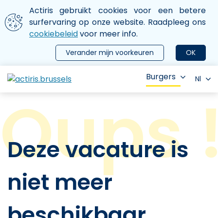
Aller au contenu principal
We gebruiken cookies
Actiris gebruikt cookies voor een betere
ermer le menu
surfervaring op onze website. Raadpleeg ons
cookiebeleid
voor meer info.
Verander mijn voorkeuren
OK
Burgers
Nl
Deze vacature is
niet meer
beschikbaar.