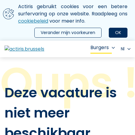
Aller au contenu principal
We gebruiken cookies
Actiris gebruikt cookies voor een betere
ermer le menu
surfervaring op onze website. Raadpleeg ons
cookiebeleid
voor meer info.
Verander mijn voorkeuren
OK
Burgers
Nl
Deze vacature is
niet meer
beschikbaar.