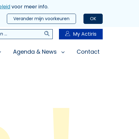
leid
voor meer info.
Verander mijn voorkeuren
OK
Zoeken
My Actiris
n
Agenda & News
Contact