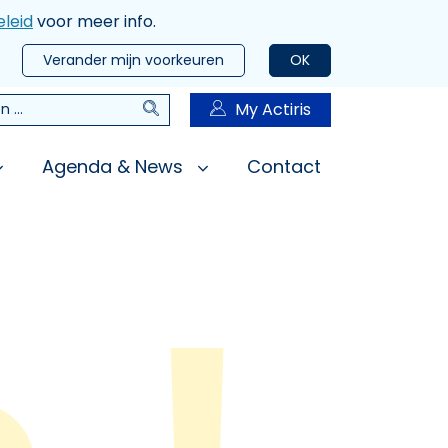
leid
voor meer info.
Verander mijn voorkeuren
OK
Zoeken
My Actiris
n
Agenda & News
Contact