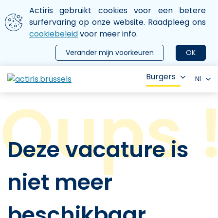
Aller au contenu principal
We gebruiken cookies
Actiris gebruikt cookies voor een betere
ermer le menu
surfervaring op onze website. Raadpleeg ons
cookiebeleid
voor meer info.
Verander mijn voorkeuren
OK
Burgers
Nl
Deze vacature is
niet meer
beschikbaar.