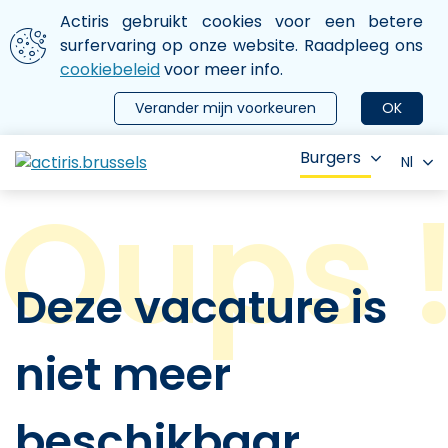
Aller au contenu principal
We gebruiken cookies
Actiris gebruikt cookies voor een betere
ermer le menu
surfervaring op onze website. Raadpleeg ons
cookiebeleid
voor meer info.
Verander mijn voorkeuren
OK
Burgers
Nl
Deze vacature is
niet meer
beschikbaar.