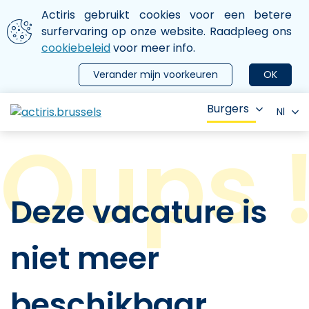
Aller au contenu principal
We gebruiken cookies
Actiris gebruikt cookies voor een betere
ermer le menu
surfervaring op onze website. Raadpleeg ons
cookiebeleid
voor meer info.
Verander mijn voorkeuren
OK
Burgers
Nl
Deze vacature is
niet meer
beschikbaar.