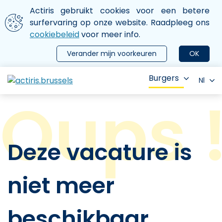
Aller au contenu principal
We gebruiken cookies
Actiris gebruikt cookies voor een betere
ermer le menu
surfervaring op onze website. Raadpleeg ons
cookiebeleid
voor meer info.
Verander mijn voorkeuren
OK
Burgers
Nl
Deze vacature is
niet meer
beschikbaar.