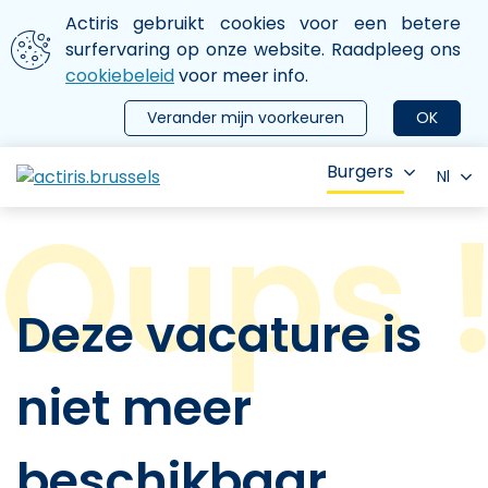
Aller au contenu principal
We gebruiken cookies
Actiris gebruikt cookies voor een betere
ermer le menu
surfervaring op onze website. Raadpleeg ons
cookiebeleid
voor meer info.
Verander mijn voorkeuren
OK
Burgers
Nl
Deze vacature is
niet meer
beschikbaar.