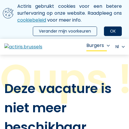
Aller au contenu principal
We gebruiken cookies
Actiris gebruikt cookies voor een betere
ermer le menu
surfervaring op onze website. Raadpleeg ons
cookiebeleid
voor meer info.
Verander mijn voorkeuren
OK
Burgers
Nl
Deze vacature is
niet meer
beschikbaar.