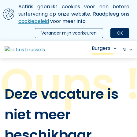
Aller au contenu principal
We gebruiken cookies
Actiris gebruikt cookies voor een betere
ermer le menu
surfervaring op onze website. Raadpleeg ons
cookiebeleid
voor meer info.
Verander mijn voorkeuren
OK
Burgers
Nl
Deze vacature is
niet meer
beschikbaar.