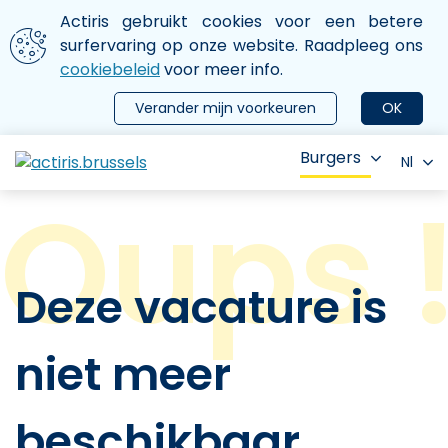
Aller au contenu principal
We gebruiken cookies
Actiris gebruikt cookies voor een betere
ermer le menu
surfervaring op onze website. Raadpleeg ons
cookiebeleid
voor meer info.
Verander mijn voorkeuren
OK
Burgers
Nl
Deze vacature is
niet meer
beschikbaar.