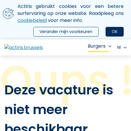
Aller au contenu principal
We gebruiken cookies
Actiris gebruikt cookies voor een betere
ermer le menu
surfervaring op onze website. Raadpleeg ons
cookiebeleid
voor meer info.
Verander mijn voorkeuren
OK
Burgers
Nl
Deze vacature is
niet meer
beschikbaar.