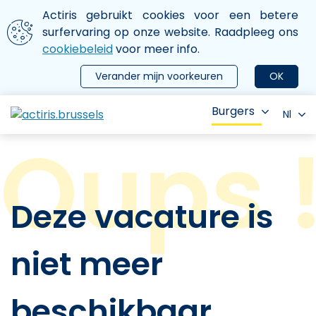
Aller au contenu principal
We gebruiken cookies
Actiris gebruikt cookies voor een betere
ermer le menu
surfervaring op onze website. Raadpleeg ons
cookiebeleid
voor meer info.
Verander mijn voorkeuren
OK
Burgers
Nl
Deze vacature is
niet meer
beschikbaar.