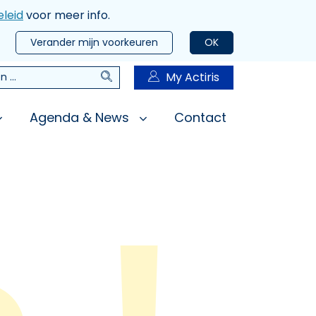
leid
voor meer info.
Verander mijn voorkeuren
OK
Zoeken
My Actiris
n
Agenda & News
Contact