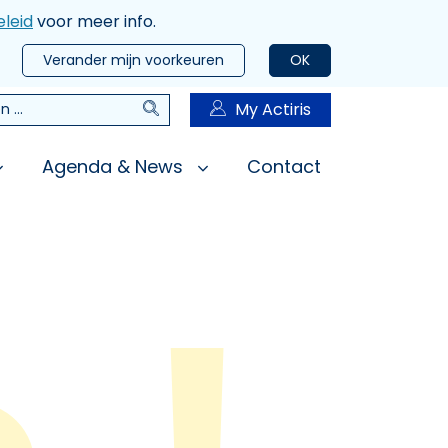
leid
voor meer info.
Verander mijn voorkeuren
OK
Zoeken
My Actiris
n
Agenda & News
Contact