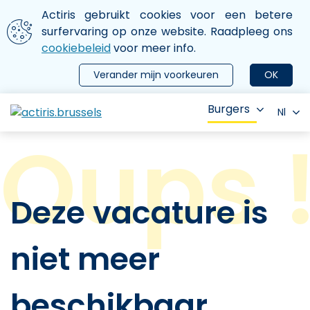
Aller au contenu principal
We gebruiken cookies
Actiris gebruikt cookies voor een betere
ermer le menu
surfervaring op onze website. Raadpleeg ons
cookiebeleid
voor meer info.
Verander mijn voorkeuren
OK
Burgers
Nl
Deze vacature is
niet meer
beschikbaar.