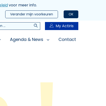
leid
voor meer info.
Verander mijn voorkeuren
OK
Zoeken
My Actiris
n
Agenda & News
Contact