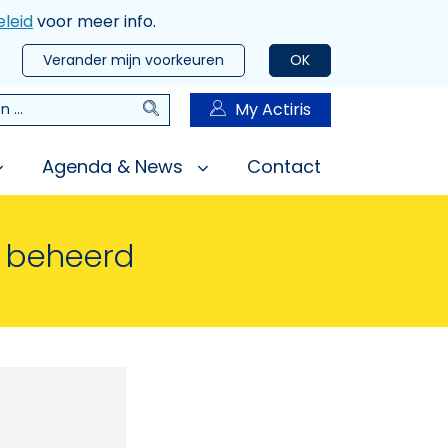
leid
voor meer info.
Verander mijn voorkeuren
OK
Zoeken
My Actiris
n
Agenda & News
Contact
n beheerd