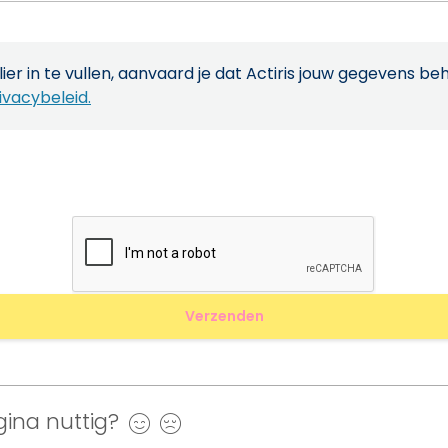
ier in te vullen, aanvaard je dat Actiris jouw gegevens be
ivacybeleid.
ina nuttig?
Ja
Nee