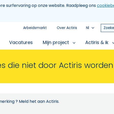
tere surfervaring op onze website. Raadpleeg ons
cookiebe
Arbeidsmarkt
Over Actiris
Nl
Zoeke
Vacatures
Mijn project
Actiris & ik
s die niet door Actiris worde
erking ? Meld het aan Actiris.