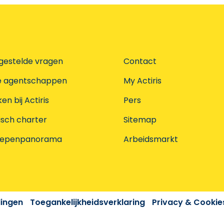
gestelde vragen
Contact
e agentschappen
My Actiris
n bij Actiris
Pers
isch charter
Sitemap
oepenpanorama
Arbeidsmarkt
dingen
Toegankelijkheidsverklaring
Privacy & Cookie