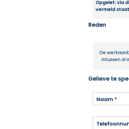
Opgelet: via di
vermeld staat
Reden
De werkaanbi
intussen al 
Gelieve te spe
Naam
*
Telefoonn