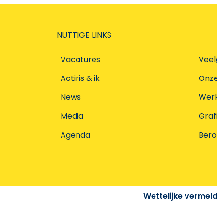
NUTTIGE LINKS
Vacatures
Veel
Actiris & ik
Onz
News
Werke
Media
Graf
Agenda
Ber
Wettelijke vermel