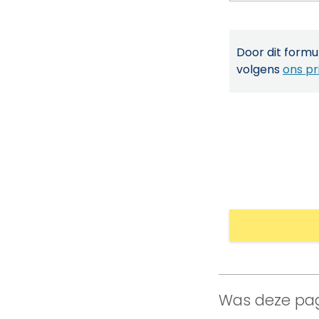
Door dit formul
volgens
ons pr
Was deze pag