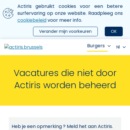
Aller au contenu principal
We gebruiken cookies
Actiris gebruikt cookies voor een betere
ermer le menu
surfervaring op onze website. Raadpleeg ons
cookiebeleid
voor meer info.
Verander mijn voorkeuren
OK
Burgers
Nl
Vacatures die niet door
Actiris worden beheerd
Heb je een opmerking ? Meld het aan Actiris.