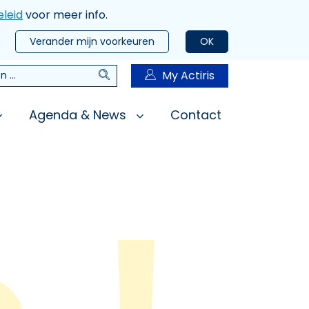
leid
voor meer info.
Verander mijn voorkeuren
OK
Zoeken
My Actiris
n
Agenda & News
Contact