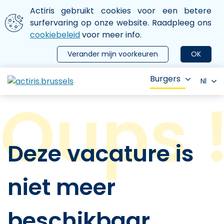
Aller au contenu principal
We gebruiken cookies
Actiris gebruikt cookies voor een betere
ermer le menu
surfervaring op onze website. Raadpleeg ons
cookiebeleid
voor meer info.
Verander mijn voorkeuren
OK
Burgers
Nl
Deze vacature is
niet meer
beschikbaar.