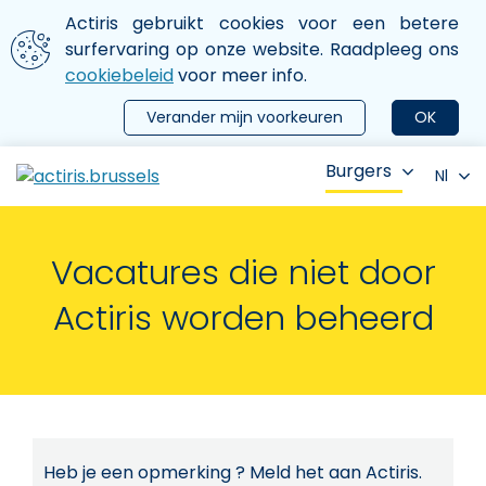
Aller au contenu principal
We gebruiken cookies
Actiris gebruikt cookies voor een betere
ermer le menu
surfervaring op onze website. Raadpleeg ons
cookiebeleid
voor meer info.
Verander mijn voorkeuren
OK
Burgers
Nl
Vacatures die niet door
Actiris worden beheerd
Heb je een opmerking ? Meld het aan Actiris.