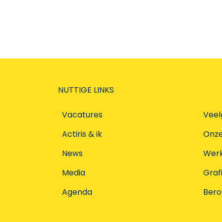
NUTTIGE LINKS
Vacatures
Veel
Actiris & ik
Onz
News
Werke
Media
Graf
Agenda
Ber