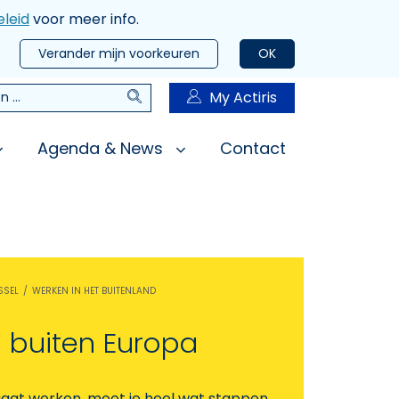
leid
voor meer info.
Verander mijn voorkeuren
OK
Zoeken
My Actiris
n
Agenda & News
Contact
SSEL
WERKEN IN HET BUITENLAND
 buiten Europa
d gaat werken, moet je heel wat stappen