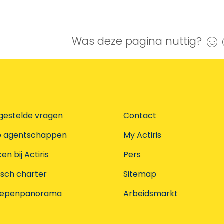
Was deze pagina nuttig?
J
gestelde vragen
Contact
e agentschappen
My Actiris
n bij Actiris
Pers
isch charter
Sitemap
oepenpanorama
Arbeidsmarkt