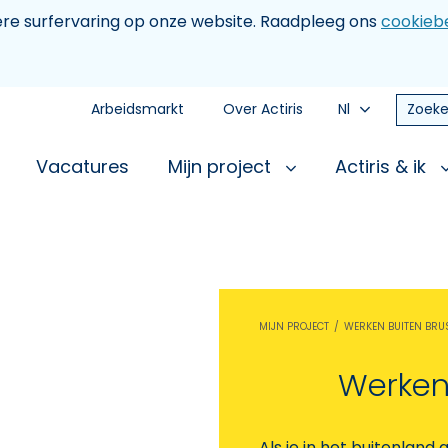
tere surfervaring op onze website. Raadpleeg ons
cookiebe
Arbeidsmarkt
Over Actiris
Nl
Zoeke
Vacatures
Mijn project
Actiris & ik
MIJN PROJECT
WERKEN BUITEN BRU
Werken
Als je in het buitenlan