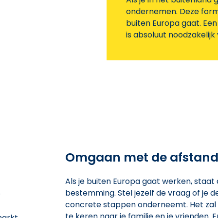
ondernemen. Deze forma
buiten Europa gaat. Een
is absoluut noodzakelijk
Omgaan met de afstan
Als je buiten Europa gaat werken, staa
bestemming. Stel jezelf de vraag of je d
r
concrete stappen onderneemt. Het zal n
te keren naar je familie en je vrienden. E
markt