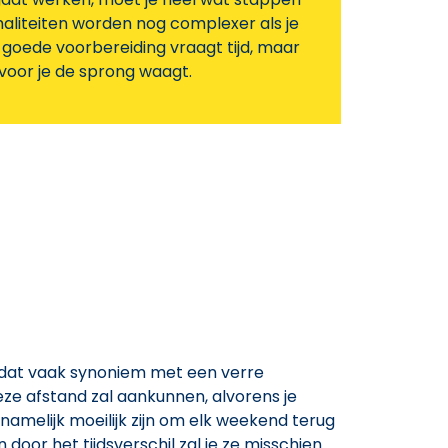
liteiten worden nog complexer als je
 goede voorbereiding vraagt tijd, maar
 voor je de sprong waagt.
d
t dat vaak synoniem met een verre
eze afstand zal aankunnen, alvorens je
amelijk moeilijk zijn om elk weekend terug
n door het tijdsverschil zal je ze misschien