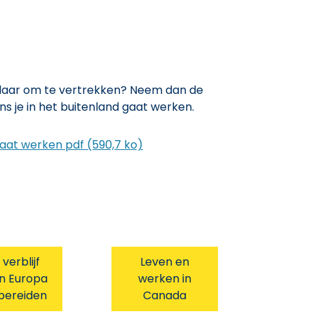
 klaar om te vertrekken? Neem dan de
 je in het buitenland gaat werken.
gaat werken pdf (590,7 ko)
 verblijf
Leven en
en Europa
werken in
bereiden
Canada