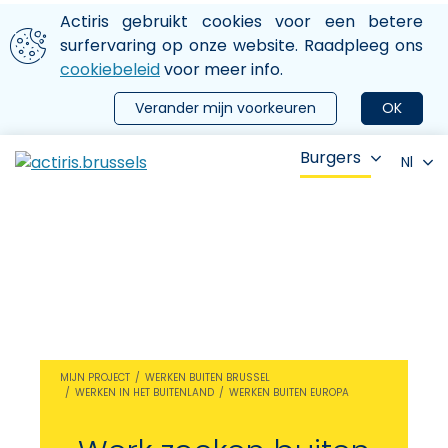
Aller au contenu principal
We gebruiken cookies
Actiris gebruikt cookies voor een betere
ermer le menu
surfervaring op onze website. Raadpleeg ons
cookiebeleid
voor meer info.
Verander mijn voorkeuren
OK
Burgers
Nl
MIJN PROJECT
WERKEN BUITEN BRUSSEL
WERKEN IN HET BUITENLAND
WERKEN BUITEN EUROPA