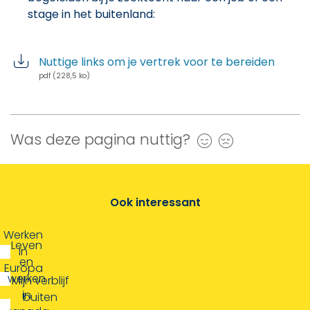
stage in het buitenland:
Nuttige links om je vertrek voor te bereiden
pdf (228,5 ko)
Was deze pagina nuttig?
Ja
Nee
Ook interessant
Werken
Leven
in
en
Europa
werken
Mijn verblijf
in
buiten