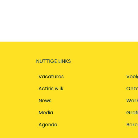
NUTTIGE LINKS
Vacatures
Veel
Actiris & ik
Onz
News
Werke
Media
Graf
Agenda
Ber