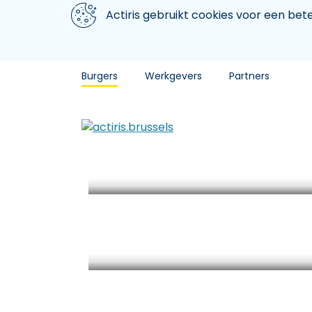
Aller au contenu principal
We gebruiken cookies
Actiris gebruikt cookies voor een be
Burgers
Werkgevers
Partners
Agenda
Einde van je
werkloosheidsuitkering? Actiris
kan je helpen