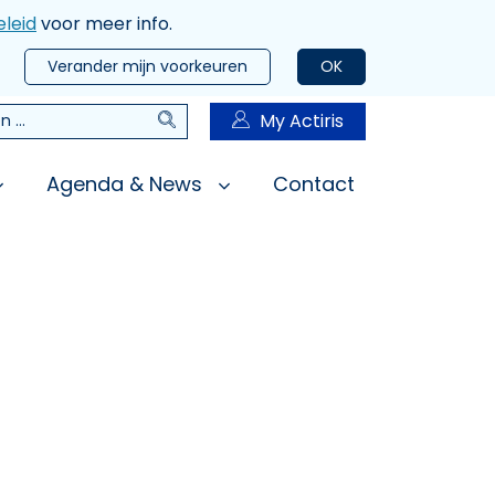
leid
voor meer info.
Verander mijn voorkeuren
OK
Zoeken
My Actiris
n
Agenda & News
Contact
Media