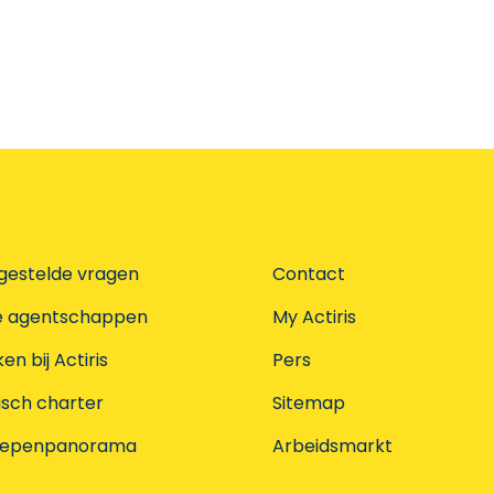
gestelde vragen
Contact
e agentschappen
My Actiris
n bij Actiris
Pers
isch charter
Sitemap
oepenpanorama
Arbeidsmarkt