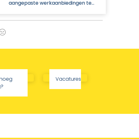
aangepaste werkaanbiedingen te…
a
Nee
enoeg
Vacatures
g?