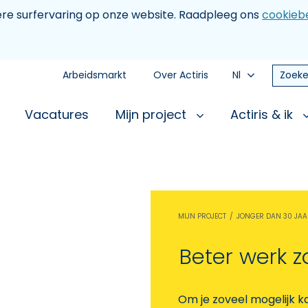
tere surfervaring op onze website. Raadpleeg ons
cookiebe
Arbeidsmarkt
Over Actiris
Nl
Zoeke
Vacatures
Mijn project
Actiris & ik
MIJN PROJECT
JONGER DAN 30 JAA
Beter werk z
Om je zoveel mogelijk k