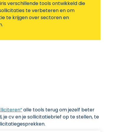
ris verschillende tools ontwikkeld die
sollicitaties te verbeteren en om
ie te krijgen over sectoren en
n.
lliciteren”
alle tools terug om jezelf beter
e cv en je sollicitatiebrief op te stellen, te
llicitatiegesprekken.