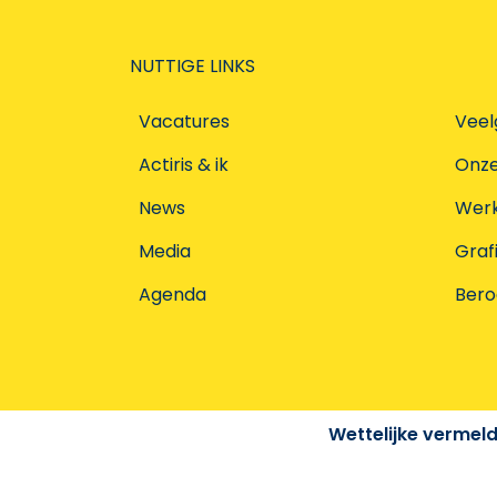
NUTTIGE LINKS
Vacatures
Veel
Actiris & ik
Onz
News
Werke
Media
Graf
Agenda
Ber
Wettelijke vermel