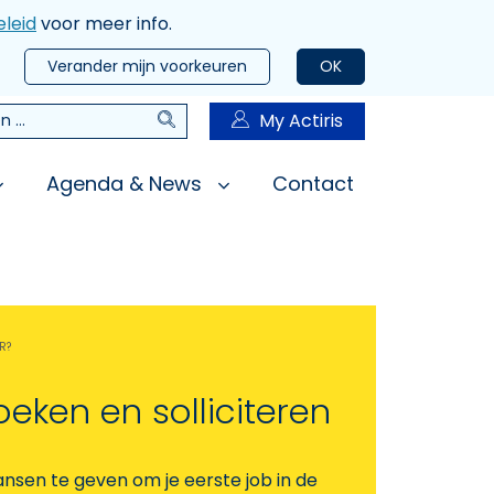
leid
voor meer info.
Verander mijn voorkeuren
OK
Zoeken
My Actiris
n
Agenda & News
Contact
R?
oeken en solliciteren
ansen te geven om je eerste job in de