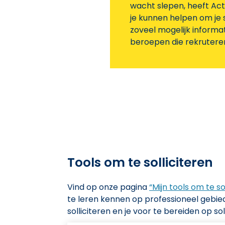
wacht slepen, heeft Acti
je kunnen helpen om je 
zoveel mogelijk informat
beroepen die rekrutere
Tools om te solliciteren
Vind op onze pagina
“Mijn tools om te so
te leren kennen op professioneel gebied, j
solliciteren en je voor te bereiden op so