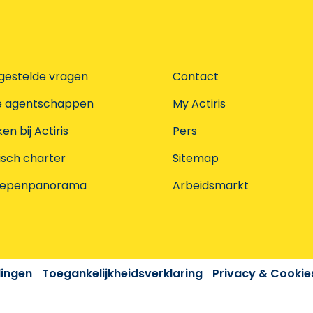
gestelde vragen
Contact
e agentschappen
My Actiris
n bij Actiris
Pers
isch charter
Sitemap
oepenpanorama
Arbeidsmarkt
dingen
Toegankelijkheidsverklaring
Privacy & Cookie