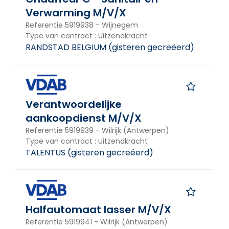
Werkaanbieding Handicap
Verwarming M/V/X
Andere vacatures
Referentie
5919938
-
Wijnegem
Type van contract
:
Uitzendkracht
RANDSTAD BELGIUM
(
gisteren gecreëerd
)
Zoeken
Wil je vacatures vinden die
Verantwoordelijke
overeenkomen met je profiel?
aankoopdienst M/V/X
Referentie
5919939
-
Wilrijk (Antwerpen)
Met My Actiris kan je zoeken op basis van je
Type van contract
:
Uitzendkracht
vaardigheden.
TALENTUS
(
gisteren gecreëerd
)
My Actiris gebruiken
Halfautomaat lasser M/V/X
Referentie
5919941
-
Wilrijk (Antwerpen)