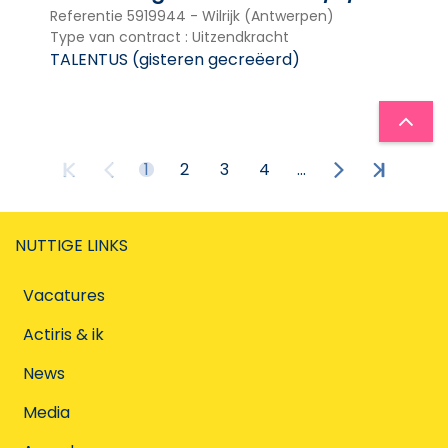
Referentie
5919944
-
Wilrijk (Antwerpen)
Type van contract
:
Uitzendkracht
TALENTUS
(
gisteren gecreëerd
)
1
2
3
4
...
NUTTIGE LINKS
Vacatures
Actiris & ik
News
Media