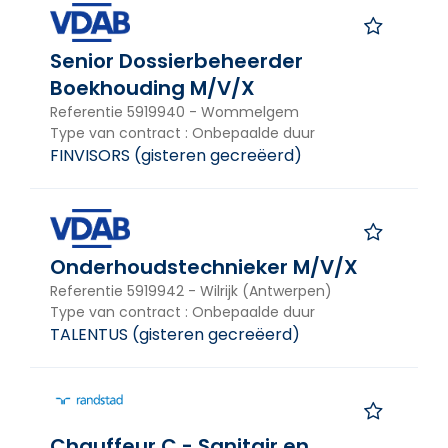
Arbeidsregime
Senior Dossierbeheerder
Arbeidsregime
Boekhouding M/V/X
Beroepengroep
Referentie
5919940
-
Wommelgem
Type van contract
:
Onbepaalde duur
Beroepengroep
FINVISORS
(
gisteren gecreëerd
)
Sector
Sector
Onderhoudstechnieker M/V/X
Publicatietaal
Referentie
5919942
-
Wilrijk (Antwerpen)
Type van contract
:
Onbepaalde duur
Publicatietaal
TALENTUS
(
gisteren gecreëerd
)
Vacatures via Actiris
Vacatures via VDAB/Forem
Chauffeur C - Sanitair en