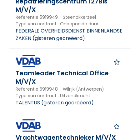
Repatriëringscentrum 127Bis
M/V/X
Referentie
5919949
-
Steenokkerzeel
Type van contract
:
Onbepaalde duur
FEDERALE OVERHEIDSDIENST BINNENLANDSE
ZAKEN
(
gisteren gecreëerd
)
Teamleader Technical Office
M/V/X
Referentie
5919948
-
Wilrijk (Antwerpen)
Type van contract
:
Uitzendkracht
TALENTUS
(
gisteren gecreëerd
)
Vrachtwagentechnieker M/V/X