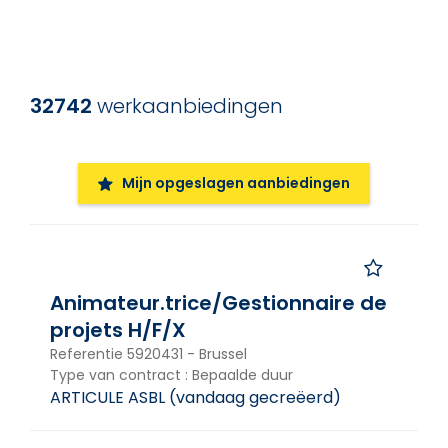
Verfijn de zoekresultaten
Het trefwoord in functietitel
32742
werkaanbiedingen
Type werkaanbiedingen
Type werkaanbiedingen
Mijn opgeslagen aanbiedingen
Regio's, provincie, gemeente, ...
Regio's, provincie, gemeente, ...
Animateur.trice/Gestionnaire de
Locatie
projets H/F/X
Alle
Referentie
5920431
-
Brussel
Type van contract
:
Bepaalde duur
Datum
ARTICULE ASBL
(
vandaag gecreëerd
)
Datum