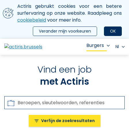
Aller au contenu principal
We gebruiken cookies
Actiris gebruikt cookies voor een betere
ermer le menu
surfervaring op onze website. Raadpleeg ons
cookiebeleid
voor meer info.
Verander mijn voorkeuren
OK
Burgers
Nl
Vind een job
met Actiris
Zoeken op
Beroepen, sleutelwoorden, referenties
Verfijn de zoekresultaten