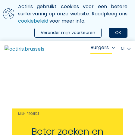
Aller au contenu principal
We gebruiken cookies
Actiris gebruikt cookies voor een betere
ermer le menu
surfervaring op onze website. Raadpleeg ons
cookiebeleid
voor meer info.
Verander mijn voorkeuren
OK
Burgers
Nl
MIJN PROJECT
Beter zoeken en