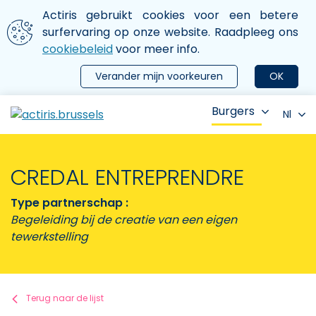
Aller au contenu principal
We gebruiken cookies
Actiris gebruikt cookies voor een betere
ermer le menu
surfervaring op onze website. Raadpleeg ons
cookiebeleid
voor meer info.
Verander mijn voorkeuren
OK
Burgers
Nl
CREDAL ENTREPRENDRE
Type partnerschap :
Begeleiding bij de creatie van een eigen
tewerkstelling
Terug naar de lijst