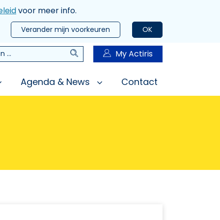
leid
voor meer info.
Verander mijn voorkeuren
OK
Zoeken
My Actiris
n
Agenda & News
Contact