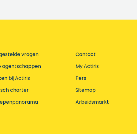
gestelde vragen
Contact
e agentschappen
My Actiris
n bij Actiris
Pers
isch charter
Sitemap
oepenpanorama
Arbeidsmarkt