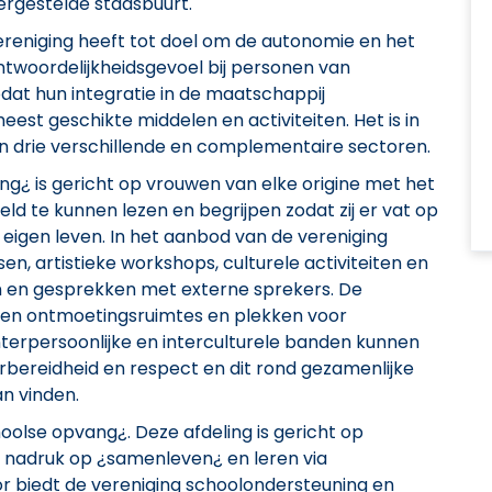
ergestelde stadsbuurt.
ereniging heeft tot doel om de autonomie en het
twoordelijkheidsgevoel bij personen van
dat hun integratie in de maatschappij
est geschikte middelen en activiteiten. Het is in
t in drie verschillende en complementaire sectoren.
¿ is gericht op vrouwen van elke origine met het
d te kunnen lezen en begrijpen zodat zij er vat op
 eigen leven. In het aanbod van de vereniging
en, artistieke workshops, culturele activiteiten en
n en gesprekken met externe sprekers. De
r- en ontmoetingsruimtes en plekken voor
interpersoonlijke en interculturele banden kunnen
rbereidheid en respect en dit rond gezamenlijke
an vinden.
oolse opvang¿. Deze afdeling is gericht op
de nadruk op ¿samenleven¿ en leren via
or biedt de vereniging schoolondersteuning en