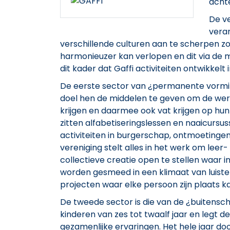
acht
De v
veran
verschillende culturen aan te scherpen zo
harmonieuzer kan verlopen en dit via de me
dit kader dat Gaffi activiteiten ontwikkel
De eerste sector van ¿permanente vorming
doel hen de middelen te geven om de werel
krijgen en daarmee ook vat krijgen op hun
zitten alfabetiseringslessen en naaicursuss
activiteiten in burgerschap, ontmoetinge
vereniging stelt alles in het werk om lee
collectieve creatie open te stellen waar 
worden gesmeed in een klimaat van luiste
projecten waar elke persoon zijn plaats k
De tweede sector is die van de ¿buitensch
kinderen van zes tot twaalf jaar en legt 
gezamenlijke ervaringen. Het hele jaar do