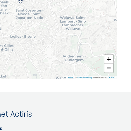
+
−
Leaflet
|
©
OpenStreetMap
contributors ©
CARTO
t Actiris
s.