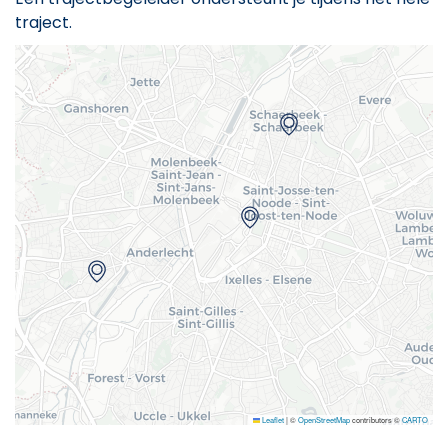
traject.
Leaflet
|
©
OpenStreetMap
contributors ©
CARTO