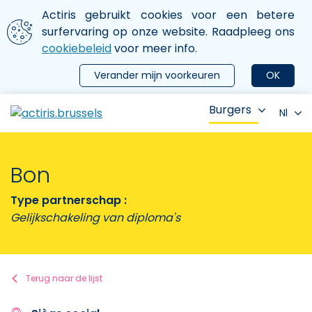
Aller au contenu principal
We gebruiken cookies
Actiris gebruikt cookies voor een betere
ermer le menu
surfervaring op onze website. Raadpleeg ons
cookiebeleid
voor meer info.
Verander mijn voorkeuren
OK
Burgers
Nl
Bon
Type partnerschap :
Gelijkschakeling van diploma's
Terug naar de lijst