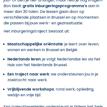
jou? Of ben je hier al langer, maar heb je nog vragen?
Bon biedt
gratis inburgeringsprogramma's
aan in
meer dan 30 talen. De lessen gaan door op
verschillende plaatsen in Brussel en op momenten
die passen bij jouw werk- en gezinssituatie.
Het inburgeringstraject bestaat uit:
Maatschappelijke oriëntatie
: je leert over leven,
wonen en werken in Brussel en België.
Nederlands leren
: je volgt Nederlandse les via het
Huis van het Nederlands Brussel.
Een traject naar werk
: we ondersteunen jou in je
zoektocht naar werk.
Vrijblijvende workshops
: rond werk, opleiding,
welzijn en vrije tijd.
Een trajectbegeleider ondersteunt je tijdens het hele