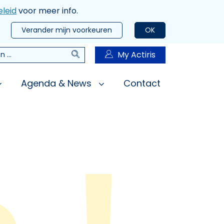
leid
voor meer info.
Verander mijn voorkeuren
OK
Zoeken
My Actiris
n
Agenda & News
Contact