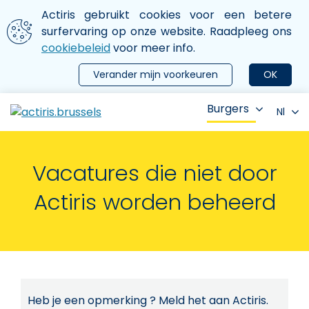
Aller au contenu principal
We gebruiken cookies
Actiris gebruikt cookies voor een betere
ermer le menu
surfervaring op onze website. Raadpleeg ons
cookiebeleid
voor meer info.
Verander mijn voorkeuren
OK
Burgers
Nl
Vacatures die niet door
Actiris worden beheerd
Heb je een opmerking ? Meld het aan Actiris.