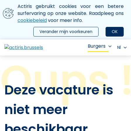
Aller au contenu principal
We gebruiken cookies
Actiris gebruikt cookies voor een betere
ermer le menu
surfervaring op onze website. Raadpleeg ons
cookiebeleid
voor meer info.
Verander mijn voorkeuren
OK
Burgers
Nl
Deze vacature is
niet meer
beschikbaar.