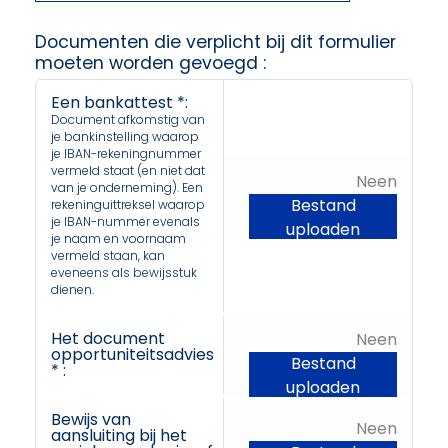
Documenten die verplicht bij dit formulier
moeten worden gevoegd :
Een bankattest *:
Document afkomstig van
je bankinstelling waarop
je IBAN-rekeningnummer
vermeld staat (en niet dat
Neen
van je onderneming). Een
Bestand
rekeninguittreksel waarop
je IBAN-nummer evenals
uploaden
je naam en voornaam
vermeld staan, kan
eveneens als bewijsstuk
dienen.
Het document
Neen
opportuniteitsadvies
Bestand
* :
uploaden
Bewijs van
Neen
aansluiting bij het