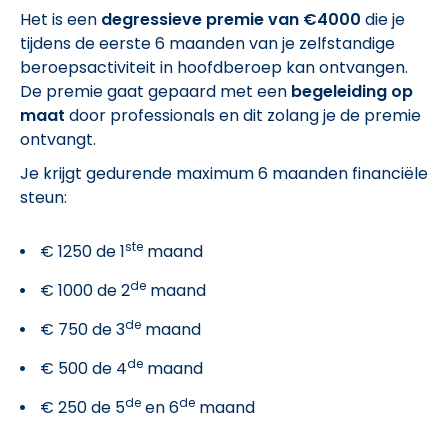
Het is een
degressieve premie van €4000
die je
tijdens de eerste 6 maanden van je zelfstandige
beroepsactiviteit in hoofdberoep kan ontvangen.
De premie gaat gepaard met een
begeleiding op
maat
door professionals en dit zolang je de premie
ontvangt.
Je krijgt gedurende maximum 6 maanden financiële
steun:
ste
€ 1250 de 1
maand
de
€ 1000 de 2
maand
de
€ 750 de 3
maand
de
€ 500 de 4
maand
de
de
€ 250 de 5
en 6
maand