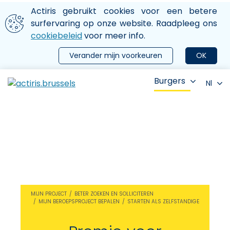
Aller au contenu principal
We gebruiken cookies
Actiris gebruikt cookies voor een betere
ermer le menu
surfervaring op onze website. Raadpleeg ons
cookiebeleid
voor meer info.
Verander mijn voorkeuren
OK
Burgers
Nl
MIJN PROJECT
BETER ZOEKEN EN SOLLICITEREN
MIJN BEROEPSPROJECT BEPALEN
STARTEN ALS ZELFSTANDIGE