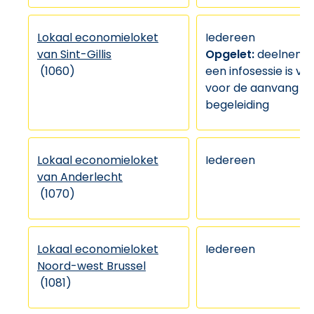
Lokaal economieloket
Iedereen
van Sint-Gillis
Opgelet:
deelneme
(1060)
een infosessie is ve
voor de aanvang v
begeleiding
Lokaal economieloket
Iedereen
van Anderlecht
(1070)
Lokaal economieloket
Iedereen
Noord-west Brussel
(1081)