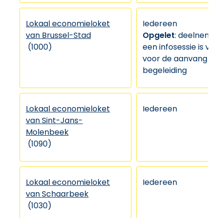
Lokaal economieloket
Iedereen
van Brussel-Stad
Opgelet
: deelneme
(1000)
een infosessie is ve
voor de aanvang v
begeleiding
Lokaal economieloket
Iedereen
van Sint-Jans-
Molenbeek
(1090)
Lokaal economieloket
Iedereen
van Schaarbeek
(1030)