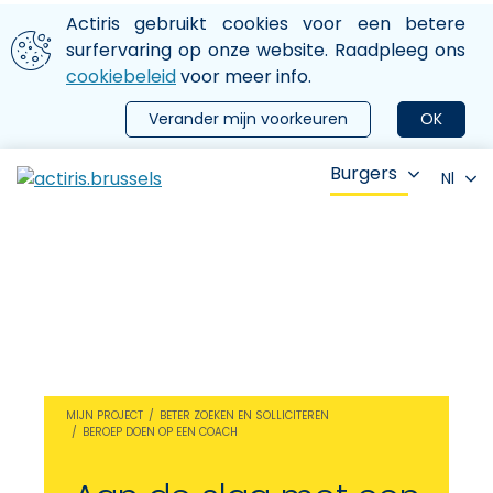
Aller au contenu principal
We gebruiken cookies
Actiris gebruikt cookies voor een betere
ermer le menu
surfervaring op onze website. Raadpleeg ons
cookiebeleid
voor meer info.
Verander mijn voorkeuren
OK
Burgers
Nl
MIJN PROJECT
BETER ZOEKEN EN SOLLICITEREN
BEROEP DOEN OP EEN COACH