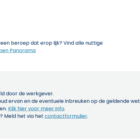
een beroep dat erop lijk? Vind alle nuttige
pen Panorama
ld door de werkgever.
inhoud ervan en de eventuele inbreuken op de geldende w
len.
Klik hier voor meer info
.
? Meld het via het
contactformulier
.