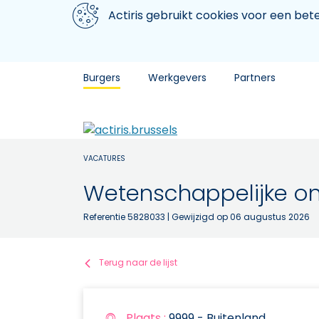
Aller au contenu principal
We gebruiken cookies
Actiris gebruikt cookies voor een be
Burgers
Werkgevers
Partners
VACATURES
Wetenschappelijke ond
Referentie 5828033
| Gewijzigd op 06 augustus 2026
Terug naar de lijst
Plaats :
9999 - Buitenland