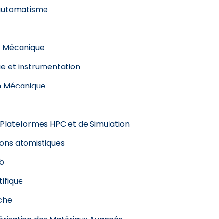
 automatisme
n Mécanique
e et instrumentation
on Mécanique
- Plateformes HPC et de Simulation
tions atomistiques
ub
ifique
rche