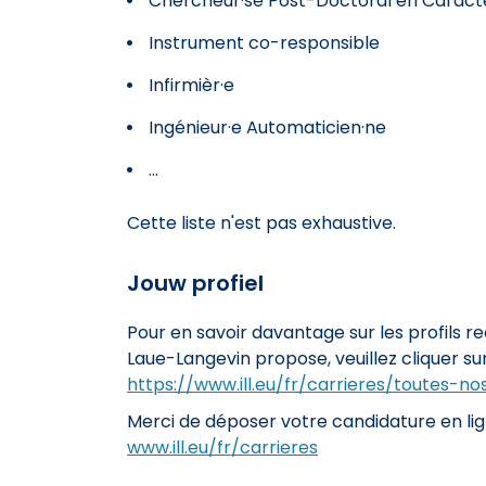
Chercheur·se Post-Doctoral en Caract
Instrument co-responsible
Infirmièr·e
Ingénieur·e Automaticien·ne
...
Cette liste n'est pas exhaustive.
Jouw profiel
Pour en savoir davantage sur les profils re
Laue-Langevin propose, veuillez cliquer sur 
https://www.ill.eu/fr/carrieres/toutes-n
Merci de déposer votre candidature en lig
www.ill.eu/fr/carrieres