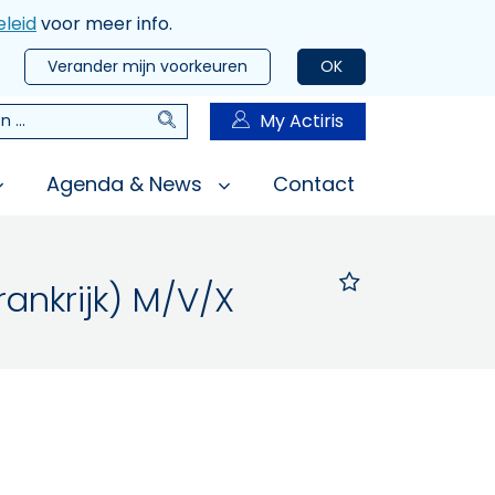
leid
voor meer info.
Verander mijn voorkeuren
OK
Zoeken
My Actiris
n
Agenda & News
Contact
ankrijk) M/V/X