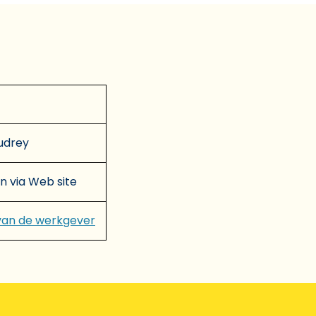
udrey
en via Web site
van de werkgever