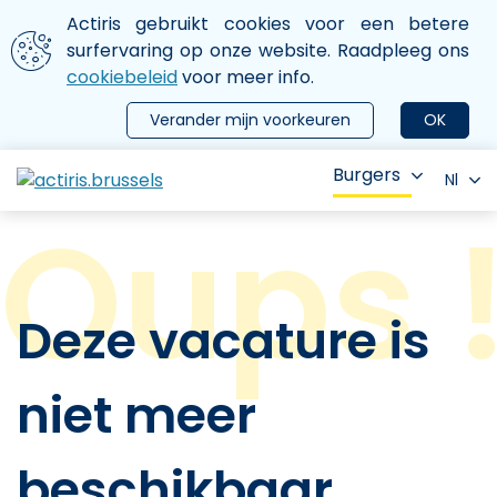
Aller au contenu principal
We gebruiken cookies
Actiris gebruikt cookies voor een betere
ermer le menu
surfervaring op onze website. Raadpleeg ons
cookiebeleid
voor meer info.
Verander mijn voorkeuren
OK
Burgers
Nl
Deze vacature is
niet meer
beschikbaar.