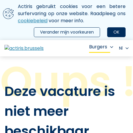
Aller au contenu principal
We gebruiken cookies
Actiris gebruikt cookies voor een betere
ermer le menu
surfervaring op onze website. Raadpleeg ons
cookiebeleid
voor meer info.
Verander mijn voorkeuren
OK
Burgers
Nl
Deze vacature is
niet meer
beschikbaar.