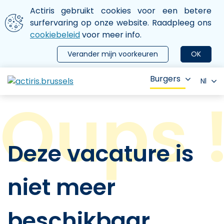
Aller au contenu principal
We gebruiken cookies
Actiris gebruikt cookies voor een betere
ermer le menu
surfervaring op onze website. Raadpleeg ons
cookiebeleid
voor meer info.
Verander mijn voorkeuren
OK
Burgers
Nl
Deze vacature is
niet meer
beschikbaar.